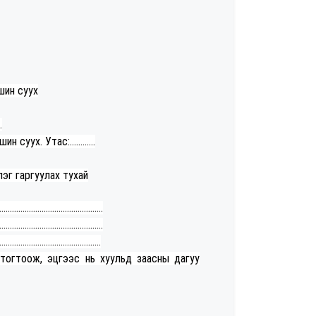
 оршин суух
.
шин суух. Утас:............
эг гаргуулах тухай
.................................................
.................................................
................................................
лхыг тогтоож, эцгээс нь хуульд заасны дагуу