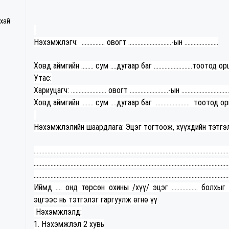
ухай
Нэхэмжлэгч: ............... овогт ............................-ын ......................
Ховд аймгийн ........ сум ....дугаар баг .........................тоотод
Утас:
Хариуцагч: ....................... овогт .........................-ын ...............................
Ховд аймгийн ........ сум ....дугаар баг ...................... тоотод ор
Нэхэмжлэлийн шаардлага: Эцэг тогтоож, хүүхдийн тэтгэл
...............................................................................................................................
...............................................................................................................................
...............................................................................................................................
Иймд .... онд төрсөн охины /хүү/ эцэг ................. бо
эцгээс нь тэтгэлэг гаргуулж өгнө үү
Нэхэмжлэлд:
1. Нэхэмжлэл 2 хувь