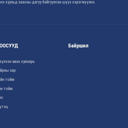
нэ хуульд заасны дагуу байгуулсан шүүх хэрэгжүүлнэ.
ООСУУД
Байршил
хүлээн авах хуваарь
йрны зар
йн тойм
н тойм
нс
үтэц