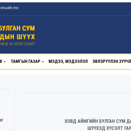
@shuukh.mn
Х
ТАМГЫН ГАЗАР
МЭДЭЭ, МЭДЭЭЛЭЛ
ЭВЛЭРҮҮЛЭН ЗУУЧ
эг
ХОВД АЙМГИЙН БУЛГАН СУМ 
ШҮҮХЭД ХҮСЭЛТ ГАР