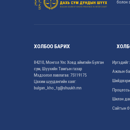
болон э
ХОЛБОО БАРИХ
ХОЛБ
84210, Монгол Улс Ховд аймгийн Булган
Иргэдийг 
сум, Шүүхийн Тамгын газар
Ажлын ба
Мэдээлэл лавлагаа: 75119175
Шийдвэри
Цахим шуудангийн хаяг:
bulgan_kho_tg@shuukh.mn
Процессы
Шилэн да
Сайтын б