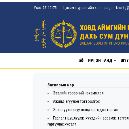
Утас: 75119175
Цахим шуудангийн хаяг: bulgan_kho_tg
ИРГЭН ТАНД
ШҮҮ
Загварын нэр
Зээлийн гэрээний нэхэмжлэл
Ажилд эгүүлэн тогтоолгох
Эвлэрүүлэн зуучлалд өргөдөл гаргах
Гэрлэлт цуцлуулж, хүүхдийн асрамж, тэтгэл
гаргуулах хүсэлт