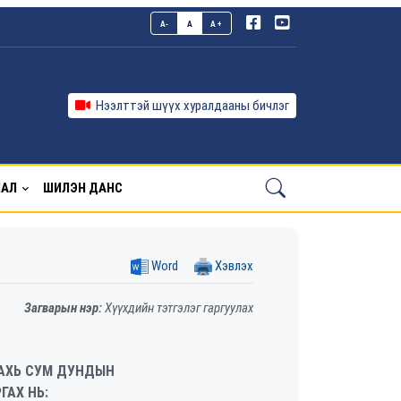
A-
A
A+
Нээлттэй шүүх хуралдааны бичлэг
ЛАЛ
ШИЛЭН ДАНС
Word
Хэвлэх
Загварын нэр:
Хүүхдийн тэтгэлэг гаргуулах
ДАХЬ СУМ ДУНДЫН
ГАХ НЬ: