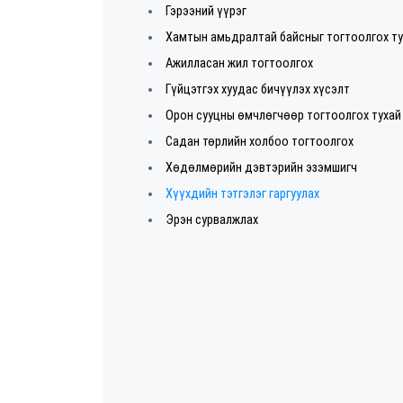
Гэрээний үүрэг
Хамтын амьдралтай байсныг тогтоолгох т
Ажилласан жил тогтоолгох
Гүйцэтгэх хуудас бичүүлэх хүсэлт
Орон сууцны өмчлөгчөөр тогтоолгох тухай
Садан төрлийн холбоо тогтоолгох
Хөдөлмөрийн дэвтэрийн эзэмшигч
Хүүхдийн тэтгэлэг гаргуулах
Эрэн сурвалжлах